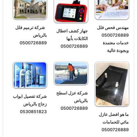
شركة ترميم فلل
مهندس فحص فلل
جهاز كشف اعطال
بالرياض
0500726889
الكابلات بأبها
0500726889
خدمات معتمدة
0500726889
وبجودة عالية
شركة عزل اسطح
شركة تفصيل ابواب
بالرياض
زجاج بالرياض
0500726889
0530851823
ما هو افضل عازل
مائي للحمامات
0500726889