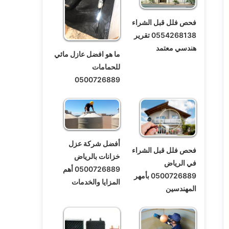
فحص فلل قبل الشراء
0554268138 تقرير
هندسي معتمد
ما هو افضل عازل مائي
للحمامات
0500726889
أفضل شركة عزل
فحص فلل قبل الشراء
خزانات بالرياض
في الرياض
0500726889 أهم
0500726889 بأمهر
المزايا والخدمات
المهندسين