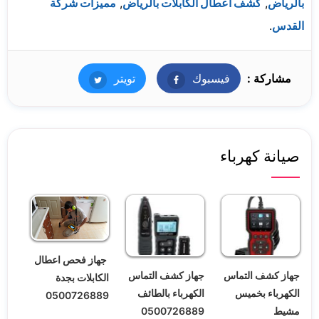
بالرياض
,
كشف أعطال الكابلات بالرياض
,
مميزات شركة
القدس
.
مشاركة :
فيسبوك
فيسبوك
تويتر
تويتر
صيانة كهرباء
جهاز فحص اعطال
جهاز كشف التماس
جهاز كشف التماس
الكابلات بجدة
الكهرباء بخميس
الكهرباء بالطائف
0500726889
مشيط
0500726889