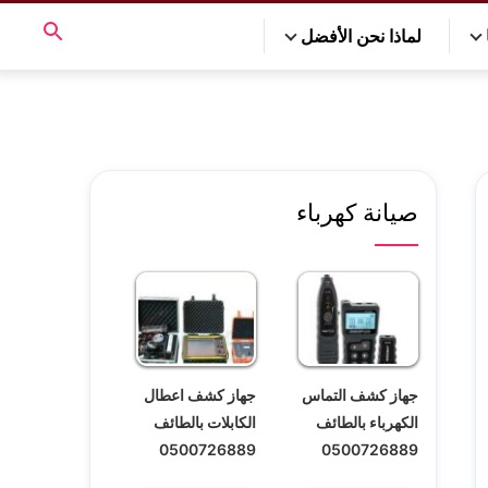
لماذا نحن الأفضل
صيانة كهرباء
جهاز كشف التماس
جهاز كشف اعطال
الكهرباء بالطائف
الكابلات بالطائف
0500726889
0500726889