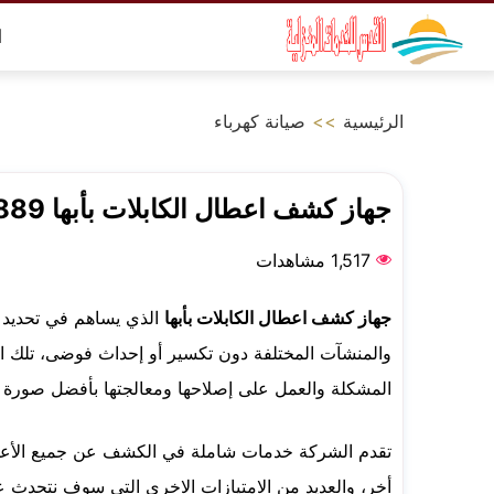
التجاوز
ا
إلى
المحتوى
الرئيسية
>>
صيانة كهرباء
جهاز كشف اعطال الكابلات بأبها 0500726889
1,517 مشاهدات
جهاز كشف اعطال الكابلات بأبها
الذي يساهم في تحديد أع
والمنشآت المختلفة دون تكسير أو إحداث فوضى، تلك ال
المشكلة والعمل على إصلاحها ومعالجتها بأفضل صورة 
تقدم الشركة خدمات شاملة في الكشف عن جميع الأعطال 
أخر، والعديد من الامتيازات الاخرى التي سوف نتحدث ع