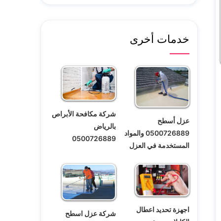
خدمات أخرى
شركة مكافحة الأبراص
عزل أسطح
بالرياض
0500726889 والمواد
0500726889
المستخدمة في العزل
اجهزة تحديد اعطال
شركة عزل اسطح