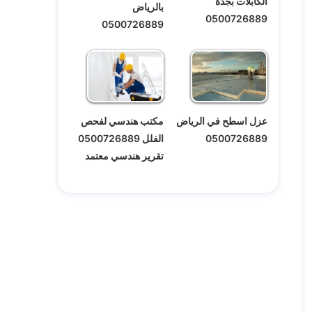
الكابلات بجدة
بالرياض
0500726889
0500726889
عزل اسطح في الرياض
مكتب هندسي لفحص
0500726889
الفلل 0500726889
تقرير هندسي معتمد