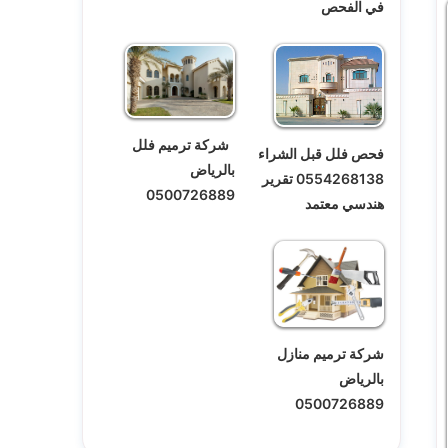
في الفحص
شركة ترميم فلل
فحص فلل قبل الشراء
بالرياض
0554268138 تقرير
0500726889
هندسي معتمد
شركة ترميم منازل
بالرياض
0500726889