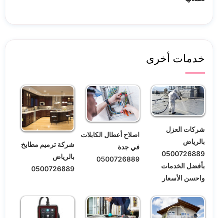
خدمات أخرى
شركات العزل
اصلاح أعطال الكابلات
بالرياض
شركة ترميم مطابخ
في جدة
0500726889
بالرياض
0500726889
بأفضل الخدمات
0500726889
واحسن الأسعار