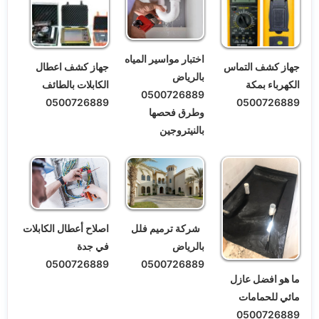
اختبار مواسير المياه
جهاز كشف التماس
جهاز كشف اعطال
بالرياض
الكهرباء بمكة
الكابلات بالطائف
0500726889
0500726889
0500726889
وطرق فحصها
بالنيتروجين
شركة ترميم فلل
اصلاح أعطال الكابلات
بالرياض
في جدة
0500726889
0500726889
ما هو افضل عازل
مائي للحمامات
0500726889