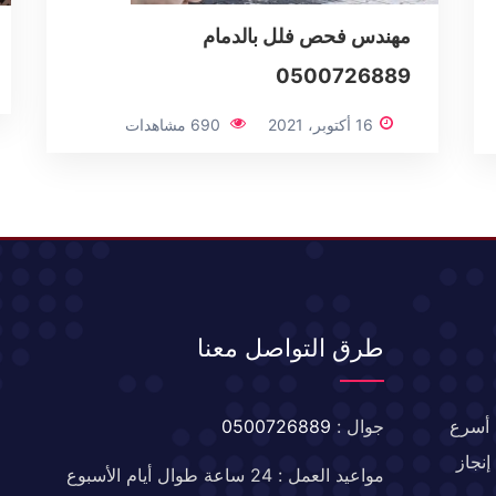
مهندس فحص فلل بالدمام
0500726889
16 أكتوبر، 2021
690 مشاهدات
طرق التواصل معنا
 أسرع
جوال :
0500726889
نجاز
مواعيد العمل : 24 ساعة طوال أيام الأسبوع